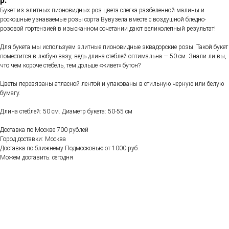
р.
Букет из элитных пионовидных роз цвета слегка разбеленной малины и
роскошные узнаваемые розы сорта Вувузела вместе с воздушной бледно-
розовой гортензией в изысканном сочетании дают великолепный результат!
Для букета мы используем элитные пионовидные эквадорские розы. Такой букет
поместится в любую вазу, ведь длина стеблей оптимальна — 50 см. Знали ли вы,
что чем короче стебель, тем дольше «живет» бутон?
Цветы перевязаны атласной лентой и упакованы в стильную черную или белую
бумагу.
Длина стеблей: 50 см. Диаметр букета: 50-55 см
Доставка по Москве 700 рублей
Город доставки: Москва
Доставка по ближнему Подмосковью от 1000 руб.
Можем доставить: сегодня